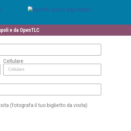
Napoli e da OpenTLC
Cellulare
isita (fotografa il tuo biglietto da visita)