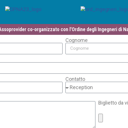
ssoprovider co-organizzato con l'Ordine degli Ingegneri di 
Cognome
Contatto
Biglietto da v